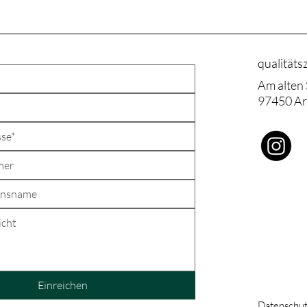
qualitäts
Am alten
97450 Ar
e in
liche Zusammenarbeit.
Einreichen
Datenschut