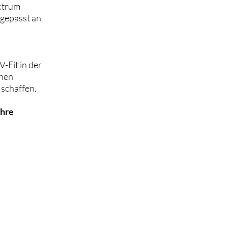
ktrum
ngepasst an
V-Fit in der
chen
 schaffen.
Ihre