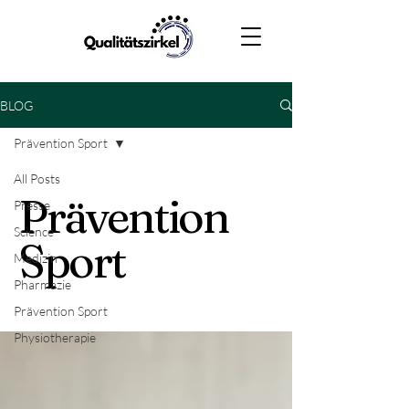
BLOG
Prävention Sport
All Posts
Prävention
Presse
Science
Sport
Medizin
Pharmazie
Prävention Sport
Physiotherapie