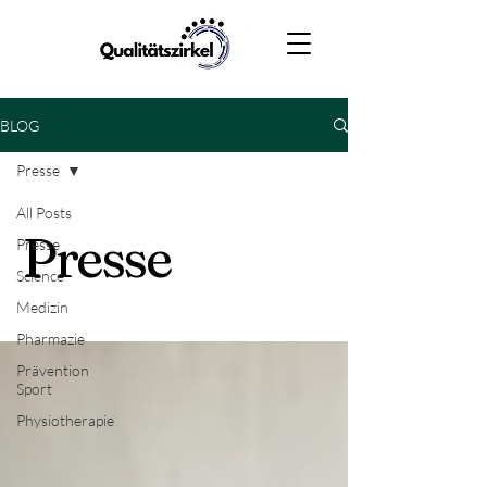
BLOG
Presse
All Posts
Presse
Presse
Science
Medizin
Pharmazie
Prävention
Sport
Physiotherapie