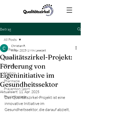
Beitrag
All Posts
Christian R.
All Posts
6. Apr. 2025
1 Min. Lesezeit
Qualitätszirkel-Projekt:
Presse
Förderung von
Science
Medizin
Eigeninitiative im
Pharmazie
Gesundheitssektor
Prävention Sport
Aktualisiert:
11. Apr. 2025
Physiotherapie
Das Qualitätszirkel-Projekt ist eine 
innovative Initiative im 
Gesundheitssektor, die darauf abzielt, 