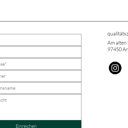
qualitäts
Am alten
97450 Ar
e in
liche Zusammenarbeit.
Einreichen