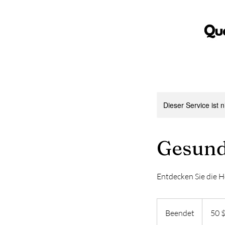
Dieser Service ist 
Gesund
Entdecken Sie die H
50
US-
Beendet
B
50 
Dollar