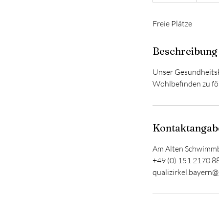
e
e
Freie Plätze
n
d
e
Beschreibung
t
Unser Gesundheitsk
Wohlbefinden zu för
Kontaktangab
Am Alten Schwimmb
+49 (0) 151 2170 8
qualizirkel.bayern